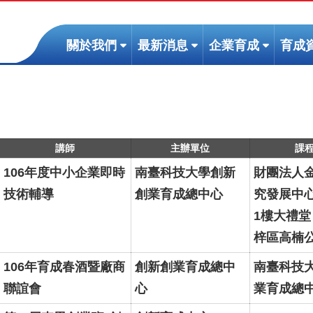
(按
(按
(按
關於我們
最新消息
企業育成
育成
鍵
鍵
鍵
盤
盤
盤
[下]，
[下]，
[下]，
向
向
向
下
下
下
展
展
展
講師
主辦單位
課
開
開
開
106年度中小企業即時
南臺科技大學創新
財團法人
次
次
次
技術輔導
創業育成總中心
究發展中心
選
選
選
1樓大禮堂
單)
單)
單)
梓區高楠公
106年育成春酒暨廠商
創新創業育成總中
南臺科技
聯誼會
心
業育成總中