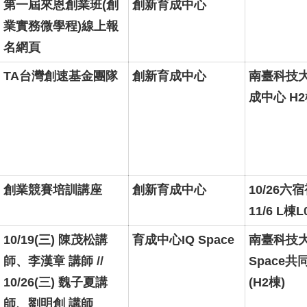
第一屆來恩創業班(創
創新育成中心
業實務微學程)線上報
名網頁
TA台灣創速基金團隊
創新育成中心
南臺科技
成中心 H2
創業競賽培訓講座
創新育成中心
10/26六
11/6 L棟L
10/19(三) 陳茂松講
育成中心IQ Space
南臺科技大
師、李漢章 講師 //
Space
10/26(三) 魏子夏講
(H2棟)
師、劉明創 講師