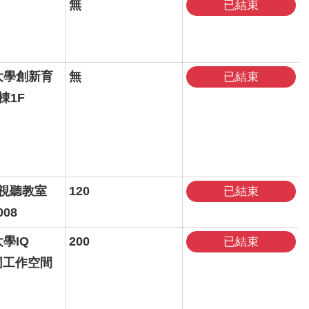
無
已結束
大學創新育
無
已結束
棟1F
宿視聽教室
120
已結束
008
學IQ
200
已結束
共同工作空間