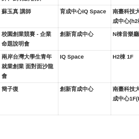
蘇玉真 講師
育成中心IQ Space
南臺科技
成中心(h2
校園創業競賽 - 企業
創新育成中心
N棟音樂廳
命題說明會
兩岸台灣大學生青年
IQ Space
H2棟 1F
就業創業 面對面沙龍
會
簡子復
創新育成中心
南臺科技
成中心1F(