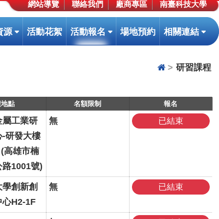
網站導覽
聯絡我們
廠商專區
南臺科技大學
(按
(按
(按
資源
活動花絮
活動報名
場地預約
相關連結
鍵
鍵
鍵
盤
盤
盤
[下]，
[下]，
[下]
研習課程
向
向
向
下
下
下
展
展
展
程地點
名額限制
報名
開
開
開
金屬工業研
無
已結束
次
次
次
-研發大樓
選
選
選
 (高雄市楠
單)
單)
單)
路1001號)
大學創新創
無
已結束
心H2-1F