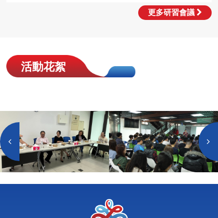
更多研習會議
活動花絮
往
往
左
左
切
切
換
換