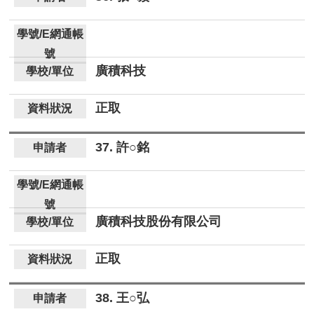
廣積科技
正取
37. 許○銘
廣積科技股份有限公司
正取
38. 王○弘