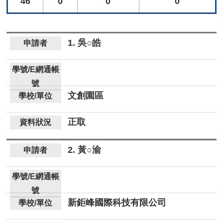
46
0
0
0
1. 吳○皓
文創園區
正取
2. 黃○渝
新鉅峰國際科技有限公司