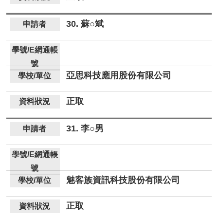
30. 蘇○斌
亞思科技應用股份有限公司
正取
31. 李○男
魅客族資訊科技股份有限公司
正取