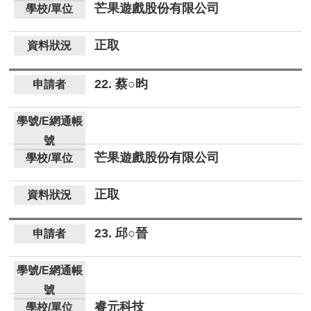
芒果遊戲股份有限公司
正取
22. 蔡○昀
芒果遊戲股份有限公司
正取
23. 邱○晉
睿元科技