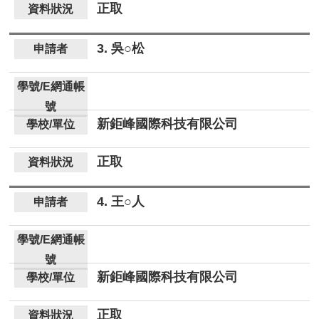
正取
3. 吳○松
新鉅峰國際科技有限公司
正取
4. 王○人
新鉅峰國際科技有限公司
正取