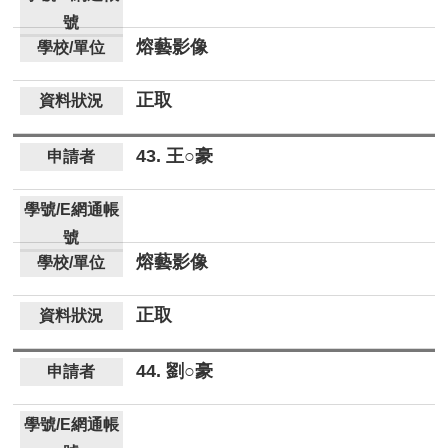
熔藝影像
正取
43. 王○豪
熔藝影像
正取
44. 劉○豪