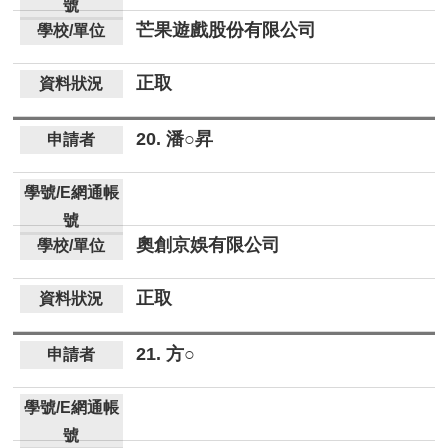
芒果遊戲股份有限公司
正取
20. 潘○昇
奧創京娛有限公司
正取
21. 方○