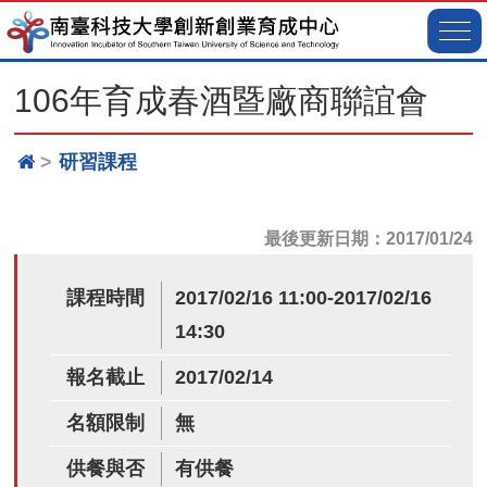
106年育成春酒暨廠商聯誼會
研習課程
最後更新日期：2017/01/24
課程時間
2017/02/16 11:00-2017/02/16
14:30
報名截止
2017/02/14
名額限制
無
供餐與否
有供餐