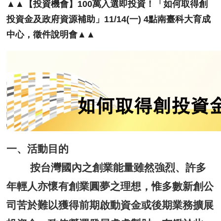
▲▲【投資機會】100萬入選即投資！「如
何取得創
投資金及政府資源補助」11/14
(一) 4點南臺科大育成
中心，徵件說明會▲
▲
一、活動目的
按台灣國內之創業能量雖然強烈、
許多
年輕人亦懷有創業圓夢之理想，
惟多數新創公
司苦於難以獲得前期啟動資金或後期業務擴展