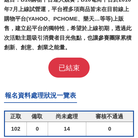
年7月上線試營運，平台裡多項商品皆未在目前線上
購物平台(YAHOO、PCHOME、樂天…等等)上販
售，建立起平台的獨特性，希望於上線初期，透過此
次活動主題吸引消費者目光焦點，也讓參賽團隊累積
創新、創意、創業之能量。
已結束
報名資料處理狀況一覽表
正取
備取
尚未處理
審核不通過
102
0
14
0