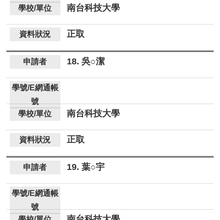
南台科技大學
正取
18. 吳○潔
南台科技大學
正取
19. 葉○宇
南台科技大學