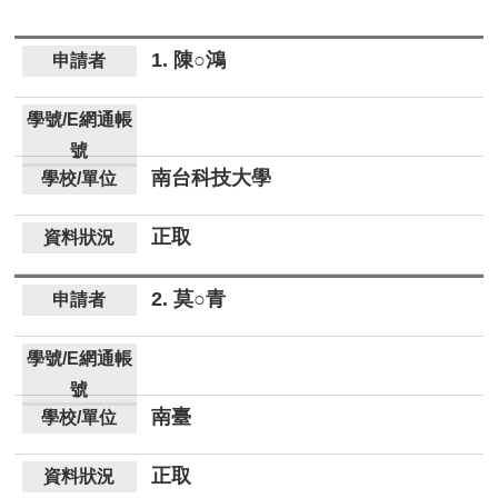
1. 陳○鴻
南台科技大學
正取
2. 莫○青
南臺
正取