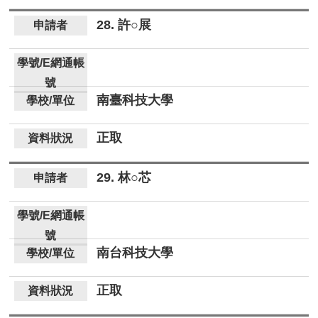
28. 許○展
南臺科技大學
正取
29. 林○芯
南台科技大學
正取