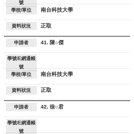
南台科技大學
正取
41. 陳○傑
南台科技大學
正取
42. 徐○君