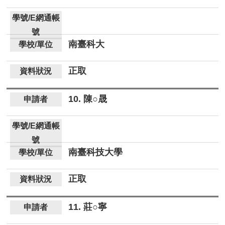
南臺科大
正取
10. 陳○晟
南臺科技大學
正取
11. 莊○寧