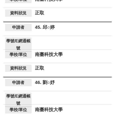
正取
45. 邱○婷
南臺科技大學
正取
46. 劉○妤
南臺科技大學