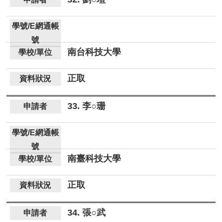
南台科技大學
正取
33. 李○珊
南臺科技大學
正取
34. 張○武