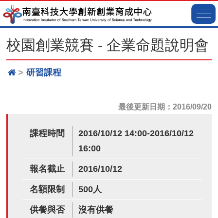
校園創業競賽 - 企業命題說明會
研習課程
最後更新日期：2016/09/20
課程時間
2016/10/12 14:00-2016/10/12
16:00
報名截止
2016/10/12
名額限制
500人
供餐與否
沒有供餐