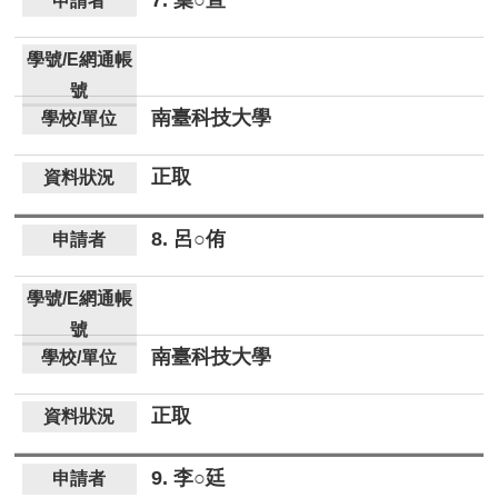
7. 葉○宣
南臺科技大學
正取
8. 呂○侑
南臺科技大學
正取
9. 李○廷