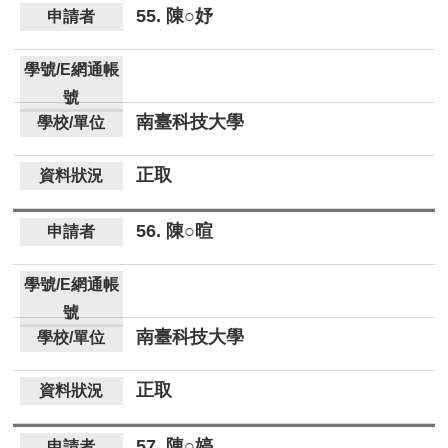
55. 陳○妤
南臺科技大學
正取
56. 陳○暄
南臺科技大學
正取
57. 陳○婷