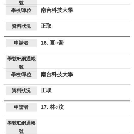
南台科技大學
正取
16. 夏○喬
南台科技大學
正取
17. 林○汶