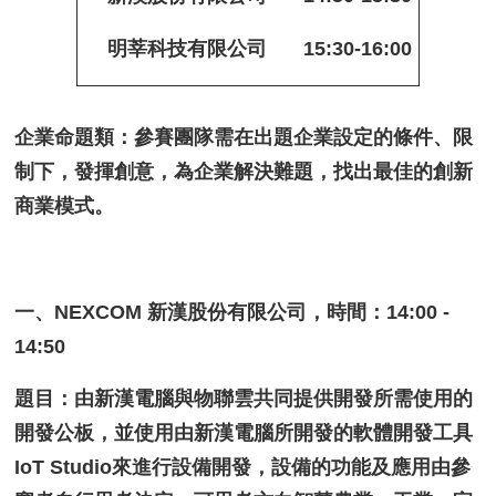
明莘科技有限公司
15:30-16:00
企業命題類：參賽團隊需在出題企業設定的條件、限
制下，發揮創意，為企業解決難題，找出最佳的創新
商業模式。
一、NEXCOM 新漢股份有限公司，時間：14:00 -
14:50
題目：由新漢電腦與物聯雲共同提供開發所需使用的
開發公板，並使用由新漢電腦所開發的軟體開發工具
IoT Studio來進行設備開發，設備的功能及應用由參