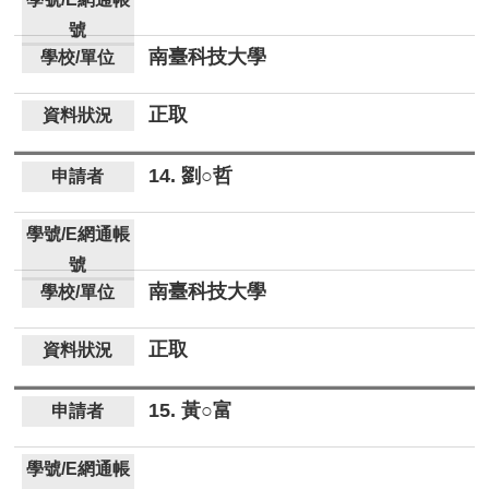
南臺科技大學
正取
14. 劉○哲
南臺科技大學
正取
15. 黃○富