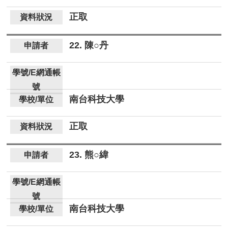
正取
22. 陳○丹
南台科技大學
正取
23. 熊○緯
南台科技大學