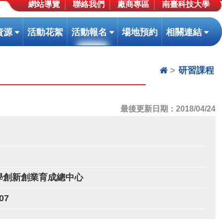
網站導覽
聯絡我們
廠商專區
南臺科技大學
(按
(按
(按
資源
活動花絮
活動報名
場地預約
相關連結
鍵
鍵
鍵
盤
盤
盤
[下]，
[下]，
[下]
研習課程
向
向
向
下
下
下
展
展
展
最後更新日期：2018/04/24
開
開
開
次
次
次
選
選
選
單)
單)
單)
學創新創業育成總中心
07