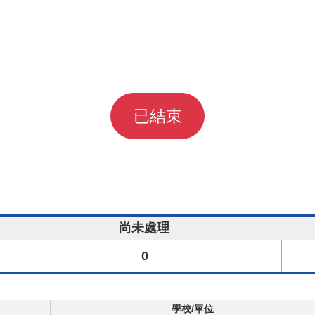
已結束
尚未處理
0
學校/單位