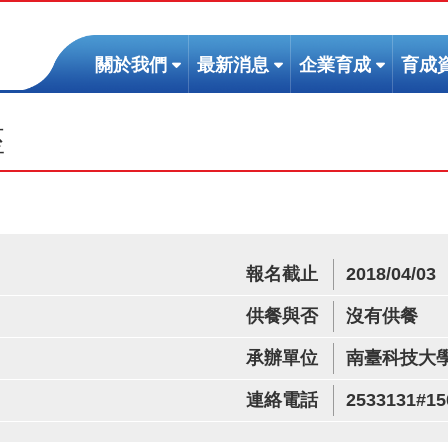
(按
(按
(按
關於我們
最新消息
企業育成
育成
鍵
鍵
鍵
盤
盤
盤
座
[下]，
[下]，
[下]，
向
向
向
下
下
下
展
展
展
開
開
開
次
次
次
報名截止
2018/04/03
選
選
選
單)
單)
單)
供餐與否
沒有供餐
承辦單位
南臺科技大
連絡電話
2533131#15