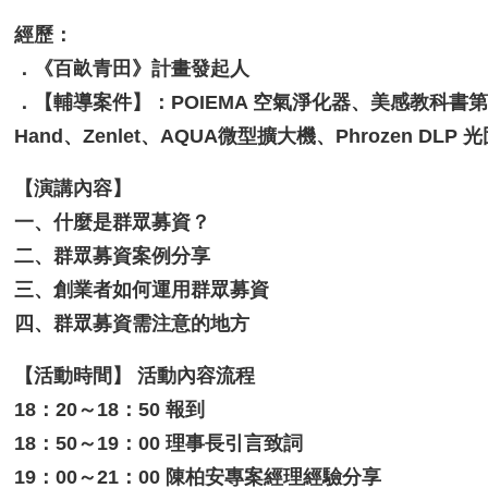
經歷：
．《百畝青田》計畫發起人
．【輔導案件】：POIEMA 空氣淨化器、美感教科書第二季
Hand、Zenlet、AQUA微型擴大機、Phrozen DLP 
【演講內容】
一、什麼是群眾募資？
二、群眾募資案例分享
三、創業者如何運用群眾募資
四、群眾募資需注意的地方
【活動時間】 活動內容流程
18：20～18：50 報到
18：50～19：00 理事長引言致詞
19：00～21：00 陳柏安專案經理經驗分享