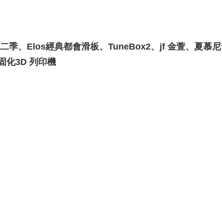
、Elos經典都會滑板、TuneBox2、jf 金萱、夏慕尼
光固化3D 列印機