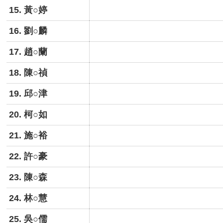
15. 黃○婷
16. 劉○麟
17. 趙○蘭
18. 陳○禎
19. 邱○津
20. 柯○如
21. 施○裕
22. 許○豪
23. 陳○森
24. 林○慧
25. 吳○儒