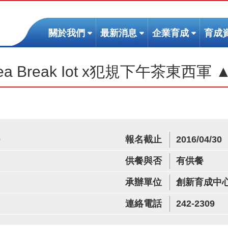
(按
(按
(按
關於我們
最新消息
企業育成
育成
鍵
鍵
鍵
盤
盤
盤
a Break Iot x犯規下午茶東西軍 
[下]，
[下]，
[下]，
向
向
向
下
下
下
展
展
展
開
開
開
次
次
次
0
報名截止
2016/04/30
選
選
選
單)
單)
單)
供餐與否
有供餐
承辦單位
創新育成中
連絡電話
242-2309