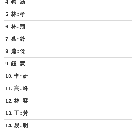
4. 蔡○涵
5. 林○孝
6. 林○翔
7. 葉○鈴
8. 蕭○傑
9. 鍾○慧
10. 李○妍
11. 高○峰
12. 林○容
13. 王○芳
14. 易○明