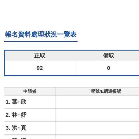
報名資料處理狀況一覽表
正取
備取
92
0
申請者
學號/E網通帳號
1. 葉○欣
2. 林○妤
3. 洪○真