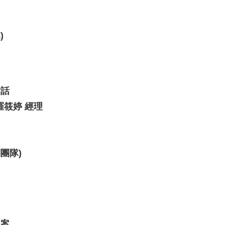
)
的對話
羅筱婷 經理
團隊)
提案