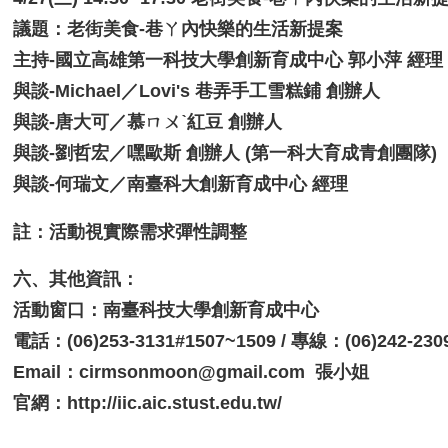
議題：老街美食-巷ㄚ內快樂的生活新提案
主持-國立高雄第一科技大學創新育成中心 郭小萍 經理
與談-Michael／Lovi's 巷弄手工雪糕鋪 創辦人
與談-唐大可／慕ㄇㄨˋ紅豆 創辦人
與談-劉哲宏／嘿歐斯 創辦人 (第一科大育成青創團隊)
與談-何瑞文／南臺科大創新育成中心 經理
註：活動視實際需求彈性調整
六、其他資訊：
活動窗口：南臺科技大學創新育成中心
電話：(06)253-3131#1507~1509 / 專線：(06)242-2309
Email：cirmsonmoon@gmail.com 張小姐
官網：http://iic.aic.stust.edu.tw/