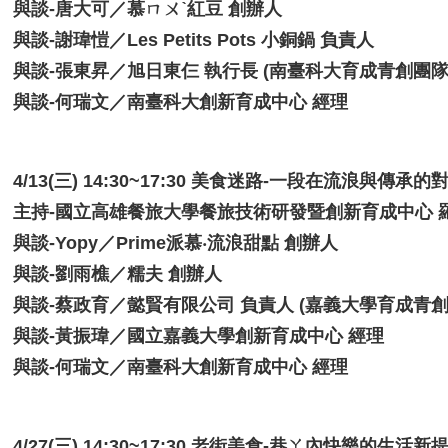
與談-唐大可／慕ㄇㄨˋ紅豆 創辦人
與談-謝瑋愷／Les Petits Pots 小銅鍋 負責人
與談-張東昇／旭日東仨 執行長 (南臺科大育成青創團隊
與談-何瑞文／南臺科大創新育成中心 經理
4/13(三) 14:30~17:30 美食迷路-一段在流浪與傳承
主持-國立高雄餐旅大學餐旅技術研發暨創新育成中心 
與談-Yopy／Prime派慕‧流浪甜點 創辦人
與談-劉雨樵／糯夫 創辦人
與談-蔡政育／懿賢有限公司 負責人 (嘉義大學育成青創
與談-黃振瑋／國立嘉義大學創新育成中心 經理
與談-何瑞文／南臺科大創新育成中心 經理
4/27(三) 14:30~17:30 老街美食-巷ㄚ內快樂的生活新