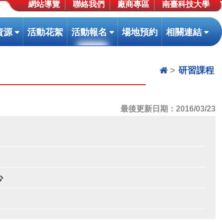
網站導覽
聯絡我們
廠商專區
南臺科技大學
(按
(按
(按
資源
活動花絮
活動報名
場地預約
相關連結
鍵
鍵
鍵
盤
盤
盤
▲
[下]，
[下]，
[下]
研習課程
向
向
向
下
下
下
展
展
展
最後更新日期：2016/03/23
開
開
開
次
次
次
選
選
選
單)
單)
單)
心