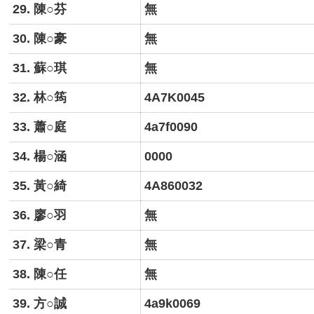
29. 陳○芬
無
30. 陳○豪
無
31. 蘇○琪
無
32. 林○筠
4A7K0045
33. 蕭○庭
4a7f0090
34. 楊○涵
0000
35. 黃○綺
4A860032
36. 廖○羽
無
37. 梁○青
無
38. 陳○任
無
39. 方○誠
4a9k0069