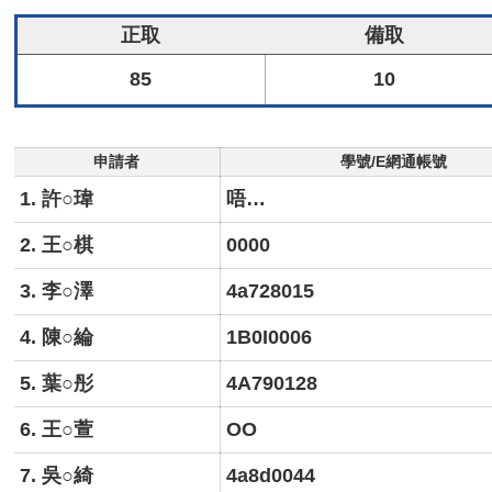
正取
備取
85
10
申請者
學號/E網通帳號
1. 許○瑋
唔…
2. 王○棋
0000
3. 李○澤
4a728015
4. 陳○綸
1B0I0006
5. 葉○彤
4A790128
6. 王○萱
OO
7. 吳○綺
4a8d0044