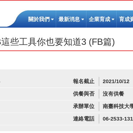
(按
(按
(按
關於我們
最新消息
企業育成
育成
鍵
鍵
鍵
盤
盤
盤
這些工具你也要知道3 (FB篇)
[下]，
[下]，
[下]，
向
向
向
下
下
下
展
展
展
開
開
開
次
次
次
5
報名截止
2021/10/12
選
選
選
單)
單)
單)
供餐與否
沒有供餐
承辦單位
南臺科技大
連絡電話
06-2533-131