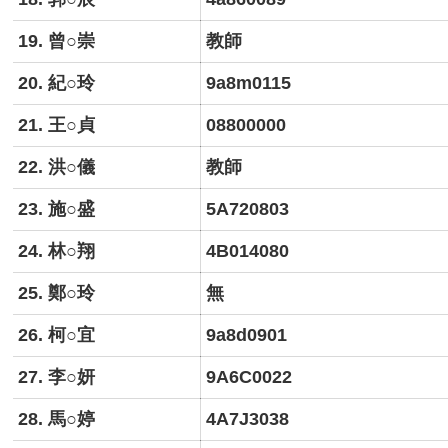
19. 曾○崇
教師
20. 紀○玲
9a8m0115
21. 王○貞
08800000
22. 洪○儀
教師
23. 施○盛
5A720803
24. 林○翔
4B014080
25. 鄭○玲
無
26. 柯○宜
9a8d0901
27. 李○妍
9A6C0022
28. 馬○婷
4A7J3038