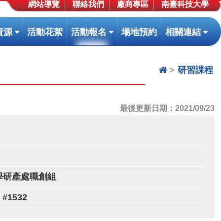
網站導覽
聯絡我們
廠商專區
南臺科技大學
(按
(按
(按
資源
活動花絮
活動報名
場地預約
相關連結
鍵
鍵
鍵
盤
盤
盤
[下]，
[下]，
[下]
研習課程
向
向
向
下
下
下
展
展
展
最後更新日期：2021/09/23
開
開
開
次
次
次
選
選
選
單)
單)
單)
學研產處職創組
 #1532