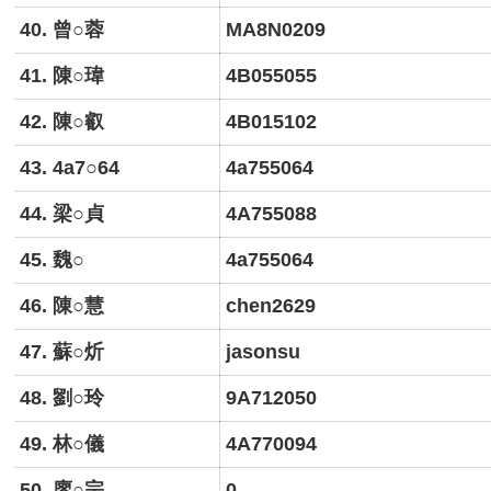
40. 曾○蓉
MA8N0209
41. 陳○瑋
4B055055
42. 陳○叡
4B015102
43. 4a7○64
4a755064
44. 梁○貞
4A755088
45. 魏○
4a755064
46. 陳○慧
chen2629
47. 蘇○炘
jasonsu
48. 劉○玲
9A712050
49. 林○儀
4A770094
50. 廖○宗
0