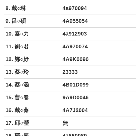
8. 戴○琳
4a970094
9. 呂○碩
4A955054
10. 秦○力
4a912903
11. 劉○君
4A970074
12. 鄭○妤
4A9K0090
13. 蔡○玲
23333
14. 蔡○涵
4B01D099
15. 曹○春
9A9D0046
16. 戴○蓁
4A7J2004
17. 邱○瑩
無
18. 郭○辰
4a860089