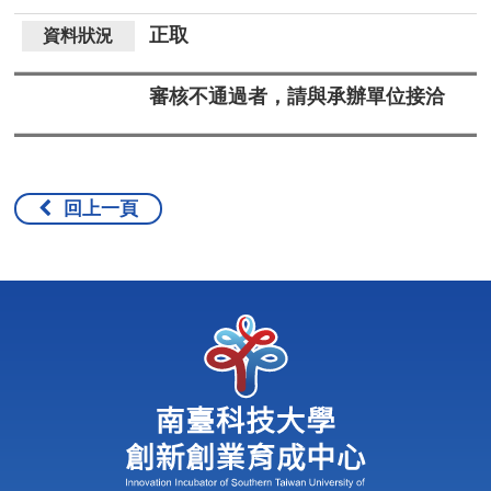
正取
審核不通過者，請與承辦單位接洽
回上一頁