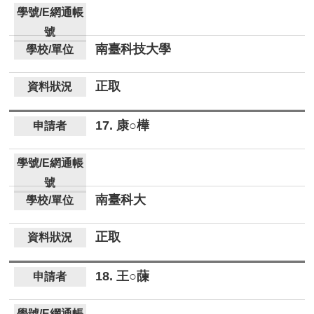
南臺科技大學
正取
17. 康○樺
南臺科大
正取
18. 王○蔯