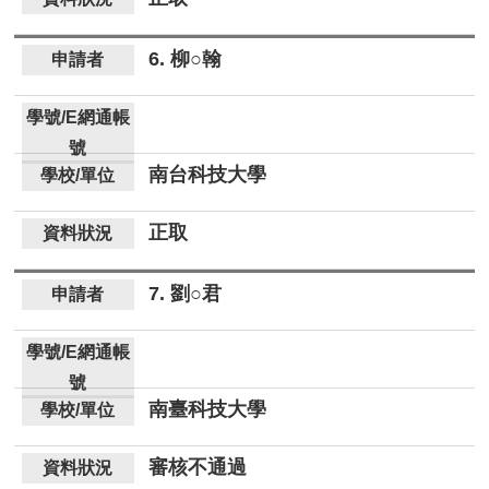
6. 柳○翰
南台科技大學
正取
7. 劉○君
南臺科技大學
審核不通過