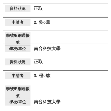
正取
2. 吳○韋
南台科技大學
正取
3. 程○紘
南台科技大學