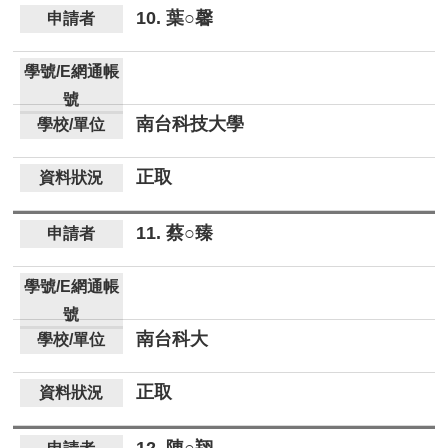
10. 葉○馨
南台科技大學
正取
11. 蔡○臻
南台科大
正取