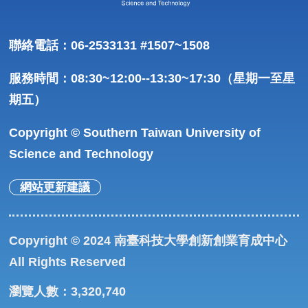
聯絡電話：06-2533131 #1507~1508
服務時間：08:30~12:00--13:30~17:30（星期一至星
期五）
Copyright © Southern Taiwan University of
Science and Technology
網站更新建議
Copyright © 2024 南臺科技大學創新創業育成中心
All Rights Reserved
瀏覽人數：3,320,740