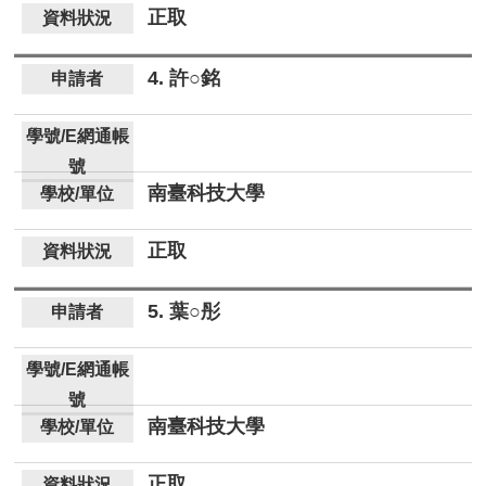
正取
4. 許○銘
南臺科技大學
正取
5. 葉○彤
南臺科技大學
正取