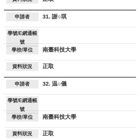
31. 謝○琪
南臺科技大學
正取
32. 温○儀
南臺科技大學
正取