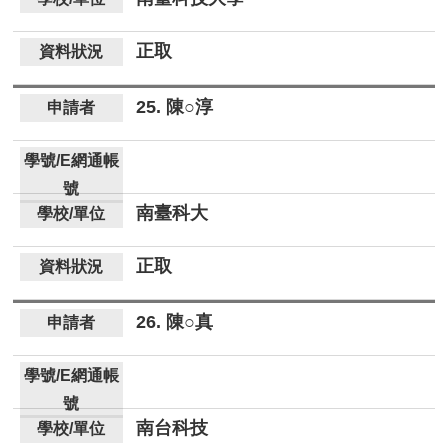
正取
25. 陳○淳
南臺科大
正取
26. 陳○真
南台科技