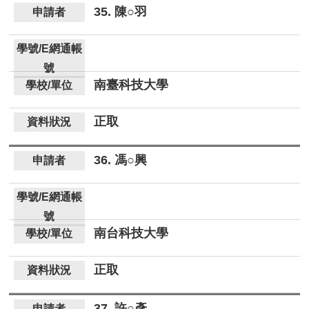
35. 陳○羽
南臺科技大學
正取
36. 馮○興
南台科技大學
正取
37. 許○彥