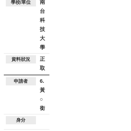
南
台
科
技
大
學
正
取
6.
黃
○
銜