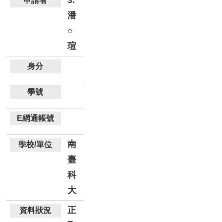
潘
○
瑄
南
臺
科
大
正