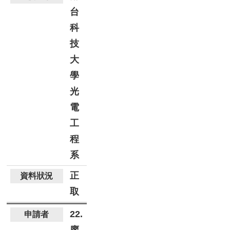
台
科
技
大
學
光
電
工
程
系
正
取
22.
廖