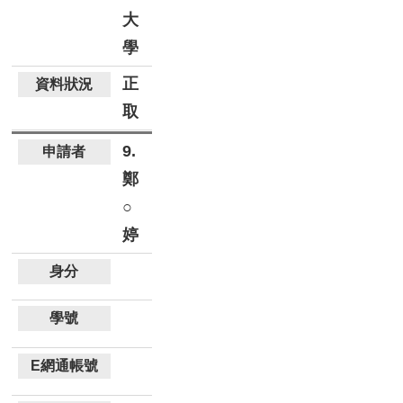
大
學
正
取
9.
鄭
○
婷