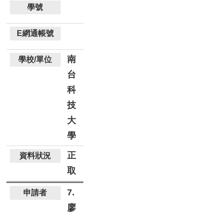
南
台
科
技
大
學
正
取
7.
廖