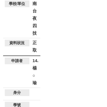
南
台
夜
四
技
正
取
14.
楊
○
瑜