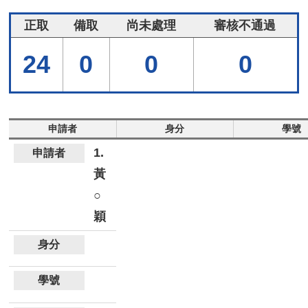
正取
備取
尚未處理
審核不通過
24
0
0
0
申請者
身分
學號
1.
黃
○
穎