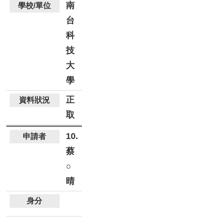
南
台
科
技
大
學
正
取
10.
蔡
○
晴