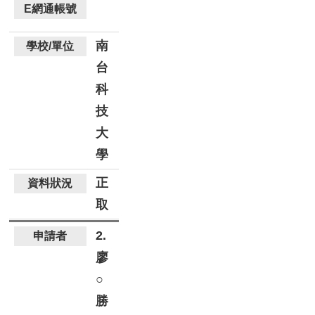
南
台
科
技
大
學
正
取
2.
廖
○
勝