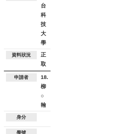
台
科
技
大
學
正
取
18.
柳
○
翰