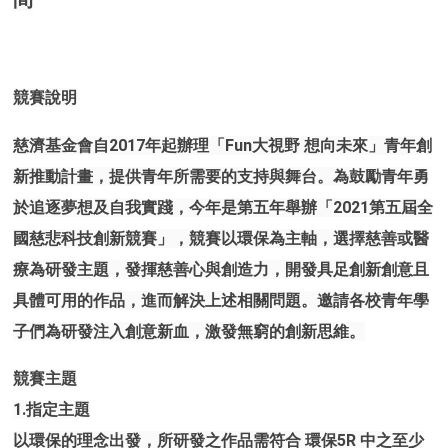
競賽說明
慈濟基金會自2017年起辦理「Fun大視野 想向未來」青年創
新推動計畫，提供青年所需要的支持與舞台。為鼓勵青年勇
於追逐夢想及自我實踐，今年是第五年舉辦「2021第五屆全
國慈悲科技創新競賽」，競賽以環保為主軸，選擇慈善或醫
療為研發主題，發揮慈善心與創造力，開發具足創新創意且
具體可用的作品，進而解決上述相關問題。邀請各校青年學
子們為研發注入創意新血，激發無窮的創新思維。
競賽主題
1.指定主題
以環保的理念出發，所研發之作品需符合 環保5R 中之至少