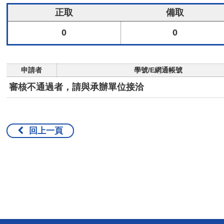
正取
備取
0
0
申請者
學號/E網通帳號
審核不通過者，請與承辦單位接洽
回上一頁