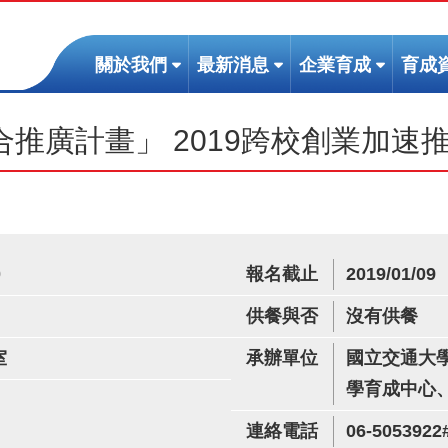
(按
(按
(按
關於我們
最新消息
企業育成
育成
鍵
鍵
鍵
盤
盤
盤
推廣計畫」 2019跨校創業加速
[下]，
[下]，
[下]，
向
向
向
下
下
下
展
展
展
開
開
開
次
次
次
0
報名截止
2019/01/09
選
選
選
單)
單)
單)
供餐與否
沒有供餐
室
承辦單位
國立交通大
學育成中心
連絡電話
06-5053922