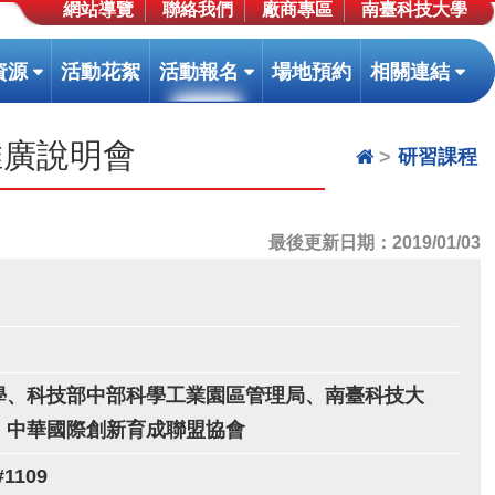
網站導覽
聯絡我們
廠商專區
南臺科技大學
(按
(按
(按
資源
活動花絮
活動報名
場地預約
相關連結
鍵
鍵
鍵
盤
盤
盤
推廣說明會
[下]，
[下]，
[下]
研習課程
向
向
向
下
下
下
展
展
展
最後更新日期：2019/01/03
開
開
開
次
次
次
選
選
選
單)
單)
單)
學、科技部中部科學工業園區管理局、南臺科技大
、中華國際創新育成聯盟協會
#1109