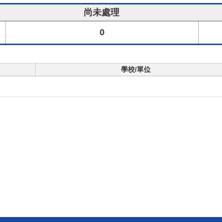
尚未處理
0
學校/單位