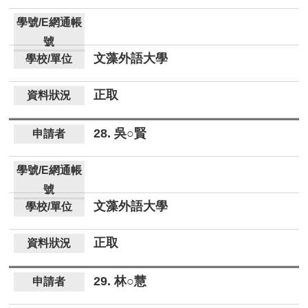
文藻外語大學
正取
28. 吳○賢
文藻外語大學
正取
29. 林○慧