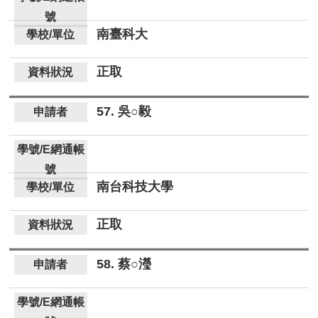
南臺科大
正取
57. 吳○毅
南台科技大學
正取
58. 蔡○瀅