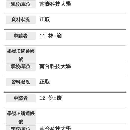
南臺科技大學
正取
11. 林○渝
南台科技大學
正取
12. 倪○慶
南台科技大學