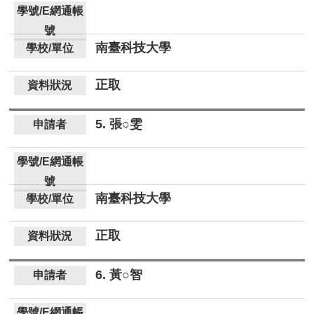
南臺科技大學
正取
5. 張○雯
南臺科技大學
正取
6. 黃○智