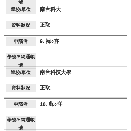
南台科大
正取
9. 韓○亦
南台科技大學
正取
10. 蘇○洋