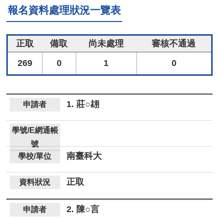
報名資料處理狀況一覽表
正取
備取
尚未處理
審核不通過
269
0
1
0
1. 莊○翃
南臺科大
正取
2. 陳○言