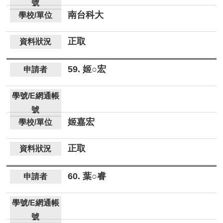
南台科大
正取
59. 姬○宏
姬嘉宏
正取
60. 葉○睿