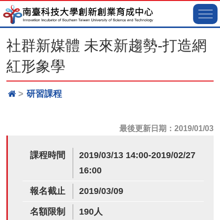
社群新媒體 未來新趨勢-打造網
紅形象學
研習課程
最後更新日期：2019/01/03
課程時間
2019/03/13 14:00-2019/02/27
16:00
報名截止
2019/03/09
名額限制
190人