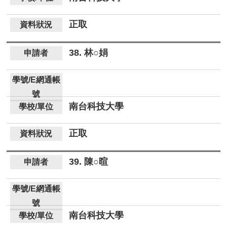
正取
38. 林○娟
南台科技大學
正取
39. 陳○暄
南台科技大學