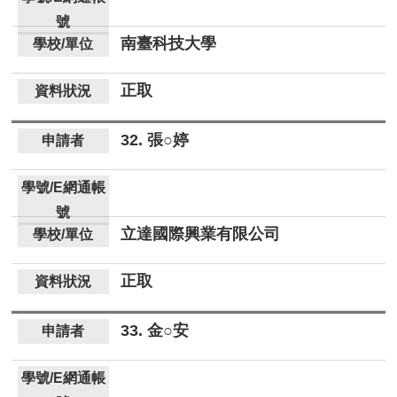
南臺科技大學
正取
32. 張○婷
立達國際興業有限公司
正取
33. 金○安