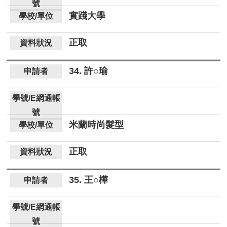
實踐大學
正取
34. 許○瑜
米蘭時尚髮型
正取
35. 王○樺