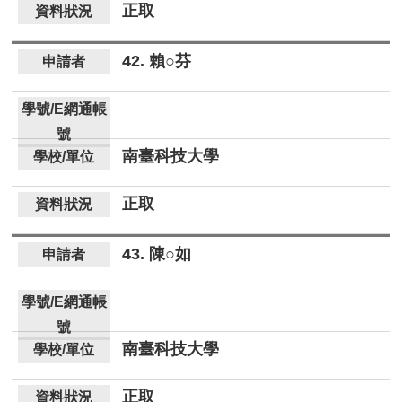
正取
42. 賴○芬
南臺科技大學
正取
43. 陳○如
南臺科技大學
正取