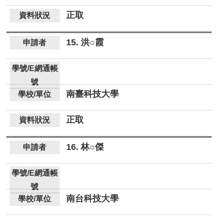
正取
15. 洪○霞
南臺科技大學
正取
16. 林○傑
南台科技大學