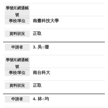
南臺科技大學
正取
3. 吳○珊
南台科大
正取
4. 林○均