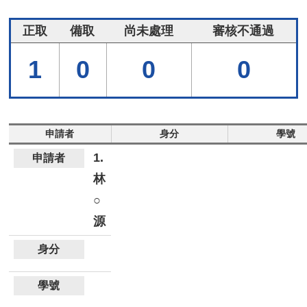
正取
備取
尚未處理
審核不通過
1
0
0
0
申請者
身分
學號
1.
林
○
源