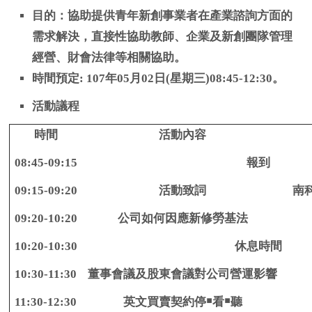
目的：協助提供青年新創事業者在產業諮詢方面的
需求解決，直接性協助教師、企業及新創團隊管理
經營、財會法律等相關協助。
時間預定: 107年05月02日(星期三)08:45-12:30。
活動議程
時間
活動內容
08:45-09:15
報到
09:15-09:20
活動致詞
南
09:20-10:20
公司如何因應新修勞基法
10:20-10:30
休息時間
10:30-11:30
董事會議及股東會議對公司營運影響
11:30-12:30
英文買賣契約停￭看￭聽