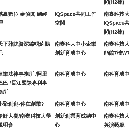
間(H2棟)
酷贏數位 余偵閱 總經
IQSpace共同工作
南臺科技
理
空間
IQSpac
間(H2棟)
天下雜誌資深編輯蘇鵬
南臺科大中小企業
南臺科技
元
創新育成中心
能館7樓W7
建業法律事務所 /阿里
南科育成中心
南科育成
巴巴 /長江國際專利事
務所
小聚創創-你在創業?
南科育成中心
南科育成
搶鮮大賽/南臺科技大學
創新創業育成總中
南臺科技大學
說明會
心
英演藝廳