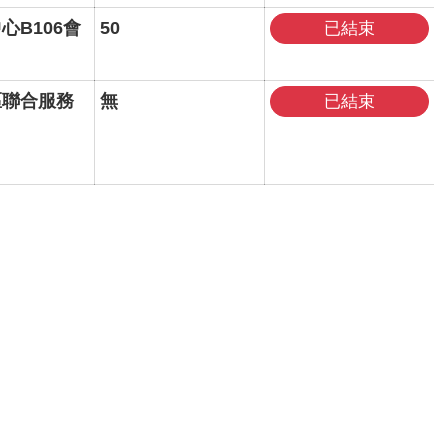
心B106會
50
已結束
區聯合服務
無
已結束