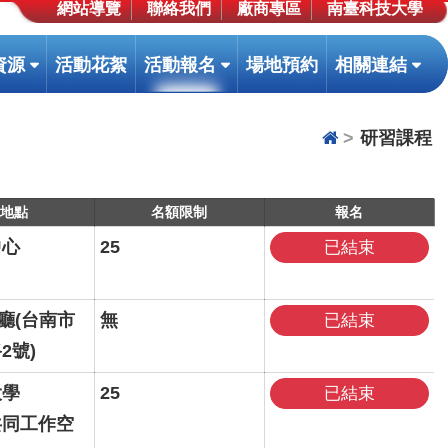
網站導覽
聯絡我們
廠商專區
南臺科技大學
(按
(按
(按
資源
活動花絮
活動報名
場地預約
相關連結
鍵
鍵
鍵
盤
盤
盤
[下]，
[下]，
[下]
研習課程
向
向
向
下
下
下
展
展
展
程地點
名額限制
報名
開
開
開
中心
25
已結束
次
次
次
選
選
選
單)
單)
單)
廳(台南市
無
已結束
2號)
大學
25
已結束
e共同工作空