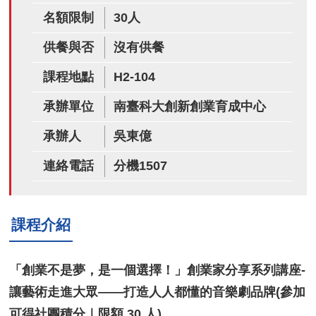
名額限制
30人
供餐與否
沒有供餐
課程地點
H2-104
承辦單位
南臺科大創新創業育成中心
承辦人
吳東億
連絡電話
分機1507
課程介紹
「創業不是夢，是一個選擇！」創業家分享系列講座-
讓藝術走進大眾——打造人人都懂的音樂劇品牌(參加
可得社團積分｜限額 30 人)