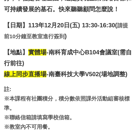
可持續發展的基石。快來聽聽顧問怎麼說！
【日期】113年12月20日(五) 13:30-16:30(
請提
)
前10分鐘至教室進行簽到
【地點】
實體場
-南科育成中心B104會議室(需自
行前往)
線上同步直播場
-南臺科技大學V502(場地調整)
註:
※本
課程
有社團積分
，積分數依照課外活動組審核標
準。
※聯絡信箱請填寫學校信箱。
※教室內不可用餐。