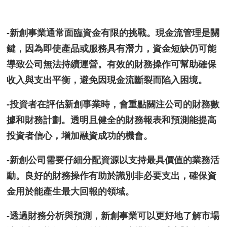
-新創事業通常面臨資金有限的挑戰。現金流管理是關
鍵，因為即使產品或服務具有潛力，資金短缺仍可能
導致公司無法持續運營。有效的財務操作可幫助確保
收入與支出平衡，避免因現金流斷裂而陷入困境。
-投資者在評估新創事業時，會重點關注公司的財務數
據和財務計劃。透明且健全的財務報表和預測能提高
投資者信心，增加融資成功的機會。
-新創公司需要仔細分配資源以支持最具價值的業務活
動。良好的財務操作有助於識別非必要支出，確保資
金用於能產生最大回報的領域。
-透過財務分析與預測，新創事業可以更好地了解市場