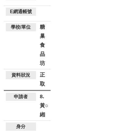
糖
巢
食
品
坊
正
取
8.
黃○
緗