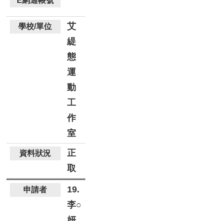
艾
緹
態
運
動
工
作
室
正
取
19.
李○
妍