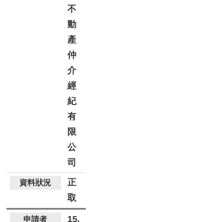
不
動
產
仲
介
經
紀
有
限
公
司
正
取
15.