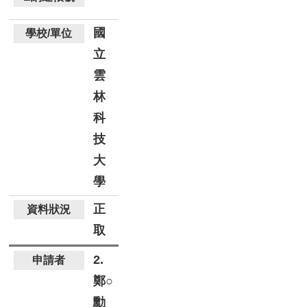
國
立
雲
林
科
技
大
學
正
取
2.
鄭○
勳