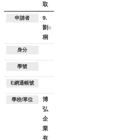
取
9.
劉○
桐
博
弘
企
業
有