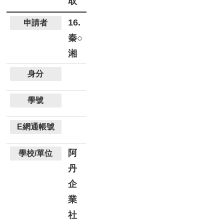
取
16.
秦○
湘
阿
丹
企
業
社