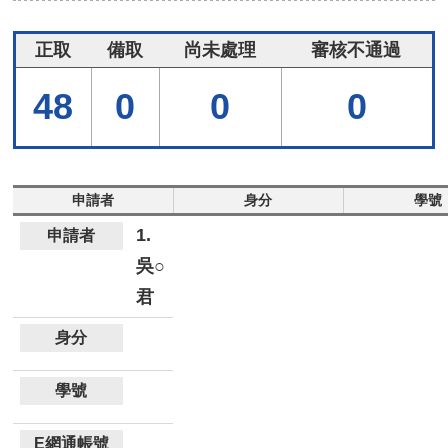
正取
備取
尚未處理
審核不通過
48
0
0
0
申請者
身分
學號
1.
吳○
君