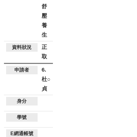
舒
壓
養
生
正
取
6.
杜○
貞