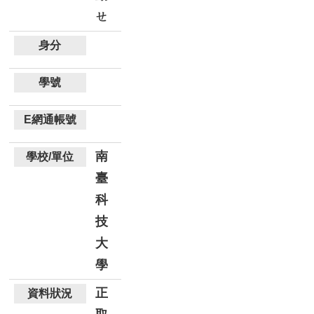
ㄝ
南
臺
科
技
大
學
正