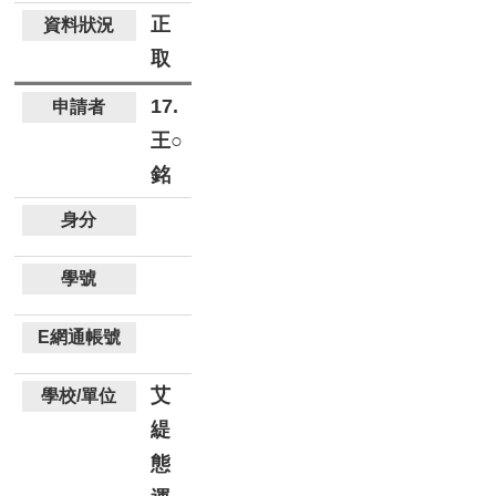
正
取
17.
王○
銘
艾
緹
態