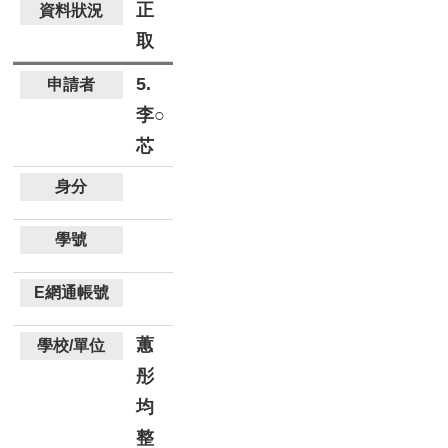
正
取
5.
李○
芯
蕙
彤
均
整