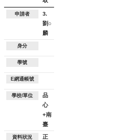
取
3.
劉○
麟
品
心
+南
臺
正