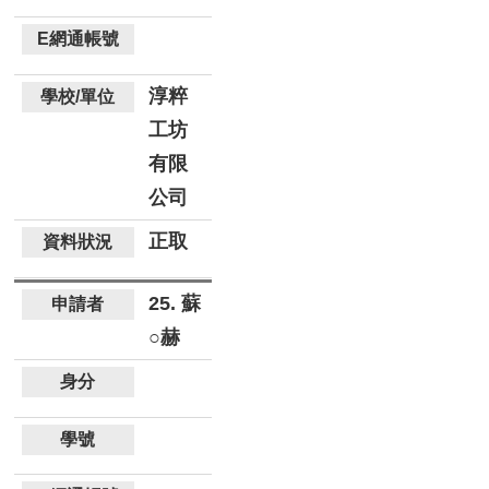
淳粹
工坊
有限
公司
正取
25. 蘇
○赫