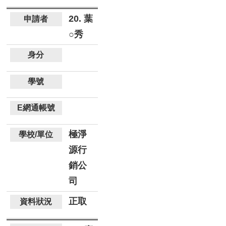
20. 葉
○秀
極淨
源行
銷公
司
正取