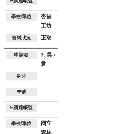
杏福
工坊
正取
7. 吳○
君
國立
雲林