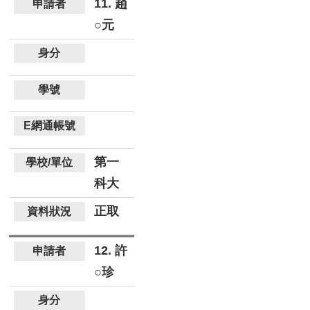
11. 趙
○元
第一
科大
正取
12. 許
○珍