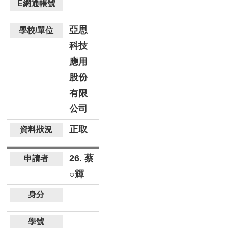
亞思
科技
應用
股份
有限
公司
正取
26. 蔡
○輝