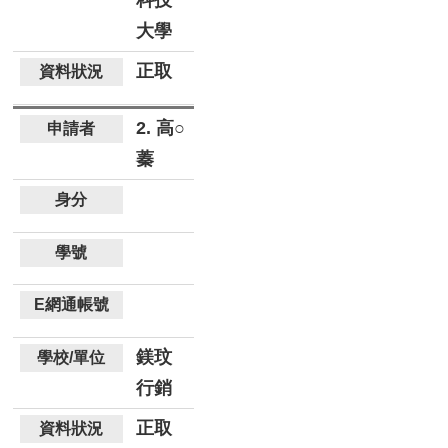
科技
大學
正取
2. 高○
蓁
鎂玟
行銷
正取