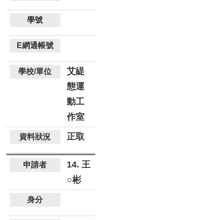
艾緹
態運
動工
作室
正取
14. 王
○彬