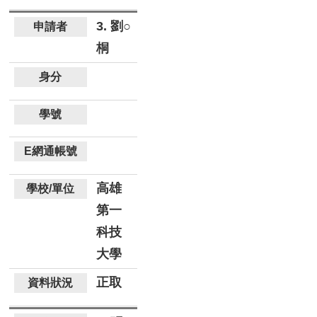
3. 劉○
桐
高雄
第一
科技
大學
正取