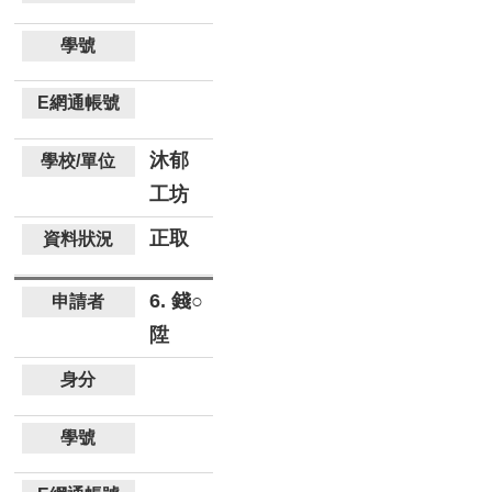
沐郁
工坊
正取
6. 錢○
陞