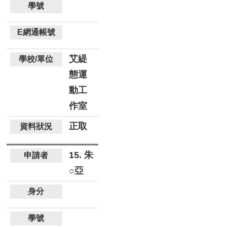
艾緹
態運
動工
作室
正取
15. 朱
○亞