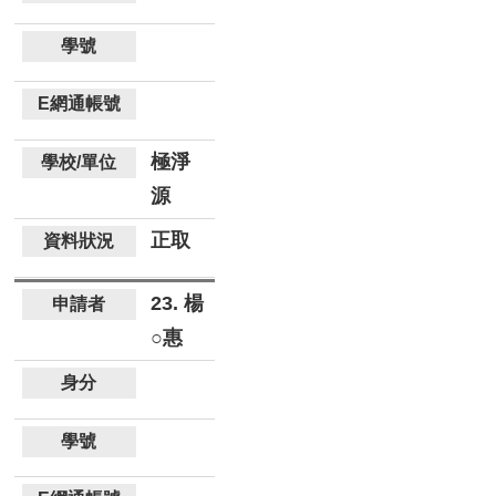
極淨
源
正取
23. 楊
○惠