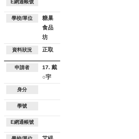
糖巢
食品
坊
正取
17. 戴
○宇
艾緹