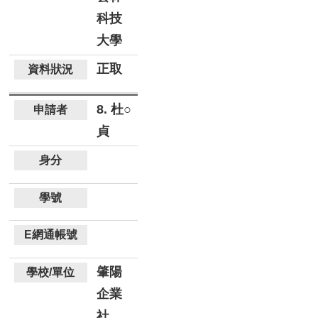
科技
大學
正取
8. 杜○
貞
肇陽
企業
社