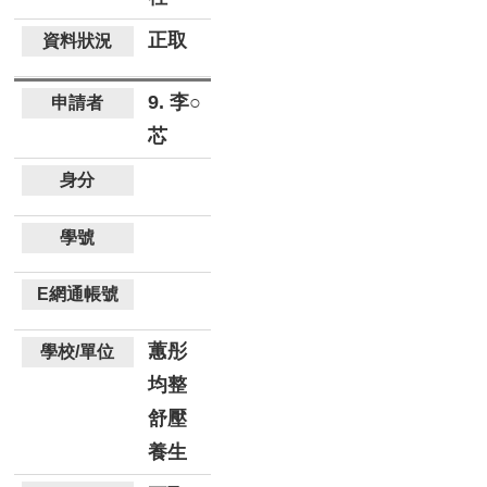
正取
9. 李○
芯
蕙彤
均整
舒壓
養生