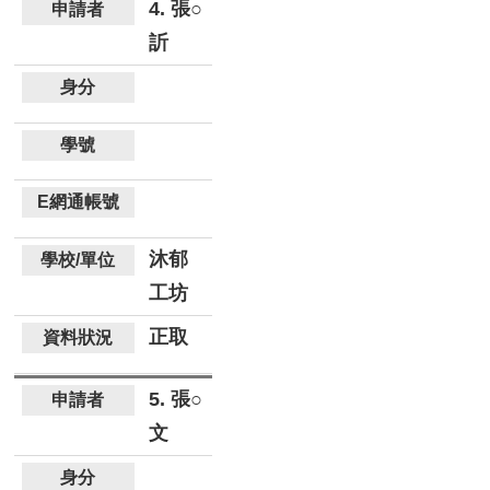
4. 張○
訢
沐郁
工坊
正取
5. 張○
文