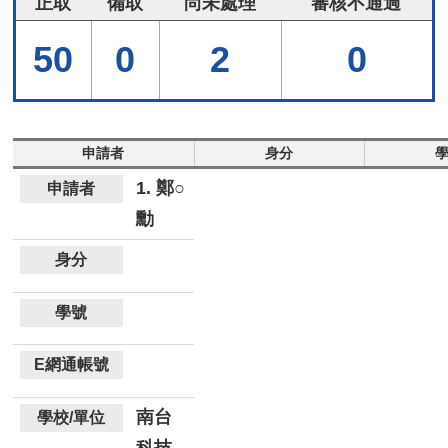
正取
備取
尚未處理
審核不通過
50
0
2
0
申請者
身分
1. 鄭○
勳
南台