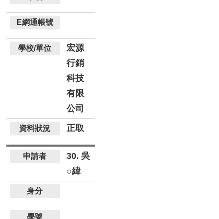
宏源
行銷
科技
有限
公司
正取
30. 吳
○緯