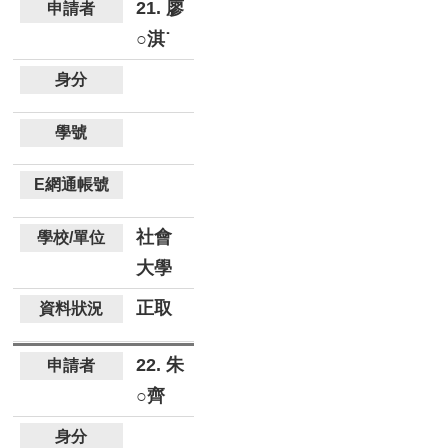
21. 廖
○淇˙
社會
大學
正取
22. 朱
○齊